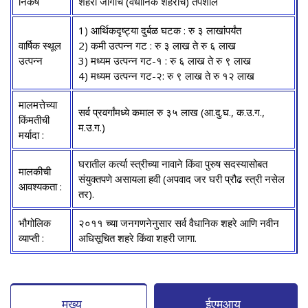
निकष
शहरी जागांचे (वैधानिक शहरांचे) तपशील
1) आर्थिकदृष्ट्या दुर्बळ घटक : रु ३ लाखांपर्यंत
वार्षिक स्थूल
2) कमी उत्पन्न गट : रु ३ लाख ते रु ६ लाख
उत्पन्न
3) मध्यम उत्पन्न गट-१ : रु ६ लाख ते रु ९ लाख
4) मध्यम उत्पन्न गट-२: रु ९ लाख ते रु १२ लाख
मालमत्तेच्या
सर्व प्रवर्गांमध्ये कमाल रु ३५ लाख (आ.दु.घ., क.उ.ग.,
किंमतीची
म.उ.ग.)
मर्यादा :
घरातील कर्त्या स्त्रीच्या नावाने किंवा पुरुष सदस्यासोबत
मालकीची
संयुक्तपणे असायला हवी (अपवाद जर घरी प्रौढ स्त्री नसेल
आवश्यकता :
तर).
भौगोलिक
२०११ च्या जनगणनेनुसार सर्व वैधानिक शहरे आणि नवीन
व्याप्ती :
अधिसूचित शहरे किंवा शहरी जागा.
मुख्य
ईएमआय