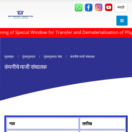
मराठी
g of Special Window for Transfer and Dematerialisation of Phys
मुख्यपृष्ठ
गुंतवणूकदार
गुंतवणूकदार सेवा
कंपनीचे माजी संचालक
कंपनीचे माजी संचालक
नाव
तारीख