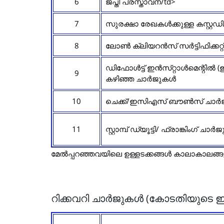
6
ജപ്തി പ്രസ്താവന/td>
7
സുരക്ഷാ രേഖകൾക്കുള്ള കസ്റ്റ
8
ലോൺ ക്ലിയറൻസ് സർട്ടിഫിക്കറ്റ്
ഡിഫോൾട്ട് ഇൻസ്‌റ്റാൾമെന്റ
9
കഴിഞ്ഞ ചാർജുകൾ
10
ചെക്ക്/ഇസിഎസ് ബൗൺസ് ചാ
11
സ്റ്റാമ്പ് ഡ്യൂട്ടി/ ഫ്രാങ്കിംഗ് ചാ
മേൽപ്പറഞ്ഞവയിലെ ഉള്ളടക്കങ്ങൾ കാലാകാലങ്ങള
റിക്കവറി ചാർജുകൾ (കോടതിയുടെ 