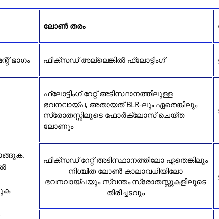
ലോൺ തരം
്റ് ഭാഗം
ഫിക്സഡ് അല്ലെങ്കിൽ ഫ്ലോട്ടിംഗ്
ഫ്ലോട്ടിംഗ് റേറ്റ് അടിസ്ഥാനത്തിലുള്ള
ഭവനവായ്പ, അതായത് BLR-ലും ഏതെങ്കിലും
സ്രോതസ്സിലൂടെ ഫോർക്ലോസ് ചെയ്ത
ലോണും
ാങ്ങുക.
ഫിക്‌സഡ് റേറ്റ് അടിസ്ഥാനത്തിലോ ഏതെങ്കിലും
ിൽ
നിശ്ചിത ലോൺ കാലാവധിയിലോ
ഭവനവായ്പയും സ്വന്തം സ്രോതസ്സുകളിലൂടെ
ങുക
തിരിച്ചടവും
ൾ