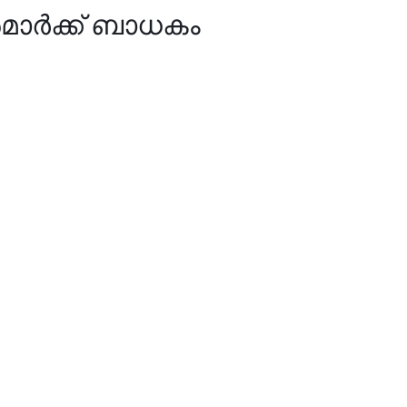
മാർക്ക് ബാധകം