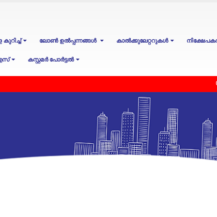
കുറിച്ച്
ലോൺ ഉൽപ്പന്നങ്ങൾ
കാൽക്കുലേറ്ററുകൾ
നിക്ഷേപക
എസ്
കസ്റ്റമർ പോർട്ടൽ
Opening o