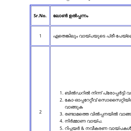
Sr.No.
ലോൺ ഉൽപ്പന്നം
1
ഏതെങ്കിലും വായ്പയുടെ പ്രീ-പേയ്‌മെന
ബിൽഡറിൽ നിന്ന് പ്രോപ്പർട്ടി വ
കോ-ഓപ്പറേറ്റീവ് സൊസൈറ്റിയ
വാങ്ങുക
2
രണ്ടാമത്തെ വിൽപ്പനയിൽ വാങ്
നിർമ്മാണ വായ്പ.
റിപ്പയർ & നവീകരണ വായ്പക