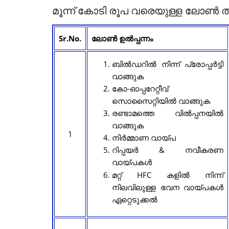
മൂന്ന് കോടി രൂപ വരെയുള്ള ലോൺ 
Sr.No.
ലോൺ ഉൽപ്പന്നം
ബിൽഡറിൽ നിന്ന് പ്രോപ്പർട്ടി
വാങ്ങുക
കോ-ഓപ്പറേറ്റീവ്
സൊസൈറ്റിയിൽ വാങ്ങുക
രണ്ടാമത്തെ വിൽപ്പനയിൽ
വാങ്ങുക
1
നിർമ്മാണ വായ്പ
റിപ്പയർ & നവീകരണ
വായ്പകൾ
മറ്റ് HFC കളിൽ നിന്ന്
നിലവിലുള്ള ഭവന വായ്പകൾ
ഏറ്റെടുക്കൽ