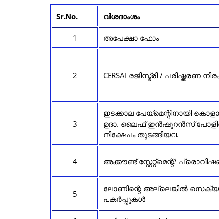
Sr.No.
വിശദാംശം
1
അപേക്ഷാ ഫോം
2
CERSAI രജിസ്ട്രി / പരിഷ്ക്കരണ നി
ഇടക്കാല പേയ്‌മെന്റിനായി കൊളാറ
3
ഉദാ. ലൈഫ് ഇൻഷുറൻസ് പോളിസി
നിക്ഷേപം തുടങ്ങിയവ.
4
അക്കൗണ്ട് സ്റ്റേറ്റ്മെന്റ്/ പ്ര
ലോണിന്റെ അല്ലെങ്കിൽ സെക്യൂര
5
പകർപ്പുകൾ