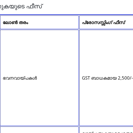
തുകയുടെ ഫീസ്
ലോൺ തരം
പ്രോസസ്സിംഗ് ഫീസ്
ഭവനവായ്പകൾ
GST ബാധകമായ 2,500/-