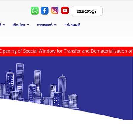
മലയാളം
ർ
മീഡിയ
നയങ്ങൾ
കർഷകൻ
f Special Window for Transfer and Dematerialisation of Physica