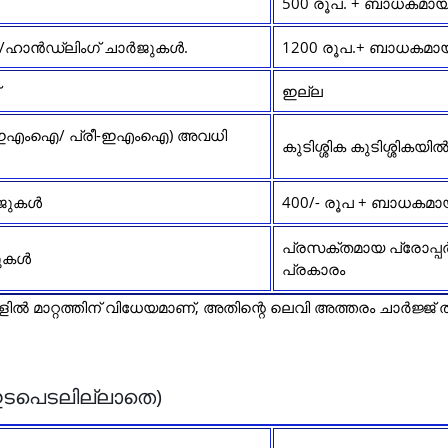
500 രൂപ. + ബാധകമായ
ഡി/ഹാൻഡ്ലിംഗ് ചാർജുകൾ.
1200 രൂപ.+ ബാധകമാ
ഇല്ല
ിൽ (ഇഎംഐ/ പ്രീ-ഇഎംഐ) അവധി
കുടിശ്ശിക കുടിശ്ശികയ
ർജുകൾ
400/- രൂപ + ബാധകമാ
പ്രസക്തമായ പ്രോപ്പർട
ർജുകൾ
പ്രകാരം
ിൽ മാറ്റത്തിന് വിധേയമാണ്, അതിന്റെ ലെവി അത്തരം ചാർജ്ജ്
ഇടപെടലില്ലാതെ)