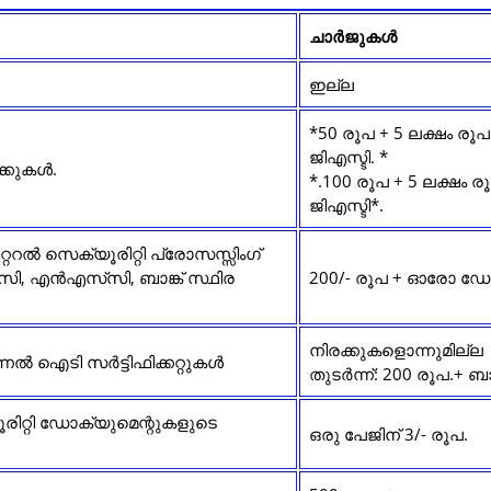
ചാർജുകൾ
ഇല്ല
*50 രൂപ + 5 ലക്ഷം ര
ജിഎസ്ടി. *
രക്കുകൾ.
*.100 രൂപ + 5 ലക്ഷം 
ജിഎസ്ടി*.
്ററൽ സെക്യൂരിറ്റി പ്രോസസ്സിംഗ്
, എൻഎസ്‌സി, ബാങ്ക് സ്ഥിര
200/- രൂപ + ഓരോ ഡോ
നിരക്കുകളൊന്നുമില്ല
ൊവിഷണൽ ഐടി സർട്ടിഫിക്കറ്റുകൾ
തുടർന്ന്: 200 രൂപ.+
ിറ്റി ഡോക്യുമെന്റുകളുടെ
ഒരു പേജിന് 3/- രൂപ.