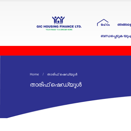
ഹോം
ഞങ്ങളെ 
ബന്ധപ്പെടുക യു
Home
താരിഫ് ഷെഡ്യൂൾ
താരിഫ് ഷെഡ്യൂൾ