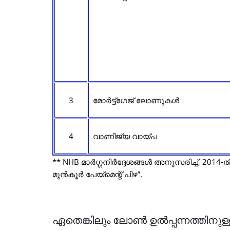
3
മോർട്ട്ഗേജ് ലോണുകൾ
4
വാണിജ്യ വായ്പ
** NHB മാർഗ്ഗനിർദ്ദേശങ്ങൾ അനുസരിച്ച്, 201
മുൻകൂർ പേയ്മെന്റ് പിഴ”.
ഏതെങ്കിലും ലോൺ ഉൽപ്പന്നത്തിനുള്ള