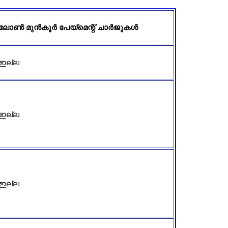
ലോൺ മുൻകൂർ പേയ്‌മെന്റ് ചാർജുകൾ
ഇല്ല
ഇല്ല
ഇല്ല