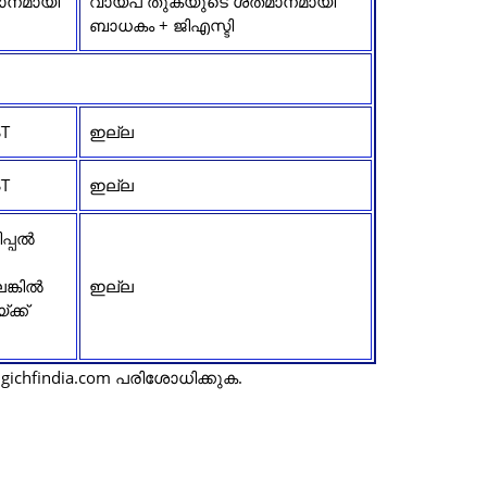
ാനമായി
വായ്പ തുകയുടെ ശതമാനമായി
ബാധകം + ജിഎസ്ടി
T
ഇല്ല
T
ഇല്ല
ിപ്പൽ
ങ്കിൽ
ഇല്ല
ക്ക്
ichfindia.com പരിശോധിക്കുക.