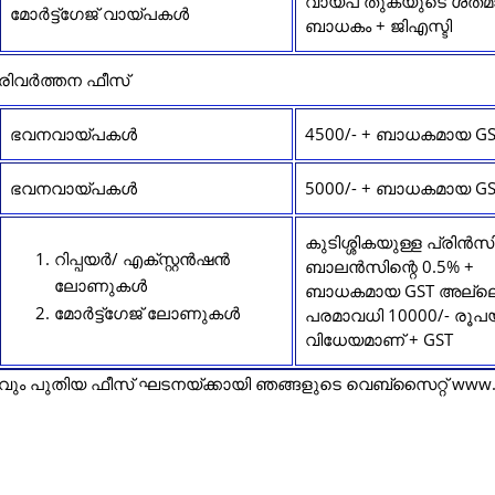
വായ്പ തുകയുടെ ശതമ
മോർട്ട്ഗേജ് വായ്പകൾ
ബാധകം + ജിഎസ്ടി
 പരിവർത്തന ഫീസ്
ഭവനവായ്പകൾ
4500/- + ബാധകമായ GS
ഭവനവായ്പകൾ
5000/- + ബാധകമായ GS
കുടിശ്ശികയുള്ള പ്രിൻസ
റിപ്പയർ/ എക്സ്റ്റൻഷൻ
ബാലൻസിന്റെ 0.5% +
ലോണുകൾ
ബാധകമായ GST അല്ലെ
മോർട്ട്ഗേജ് ലോണുകൾ
പരമാവധി 10000/- രൂപയ്
വിധേയമാണ് + GST
്റവും പുതിയ ഫീസ് ഘടനയ്ക്കായി ഞങ്ങളുടെ വെബ്സൈറ്റ് www.g