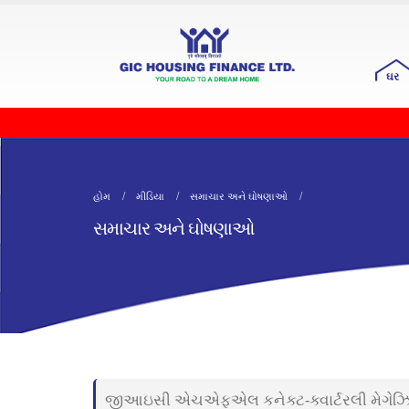
ઘર
હોમ
મીડિયા
સમાચાર અને ઘોષણાઓ
સમાચાર અને ઘોષણાઓ
જીઆઇસી એચએફએલ કનેક્ટ-ક્વાર્ટરલી મેગેઝ