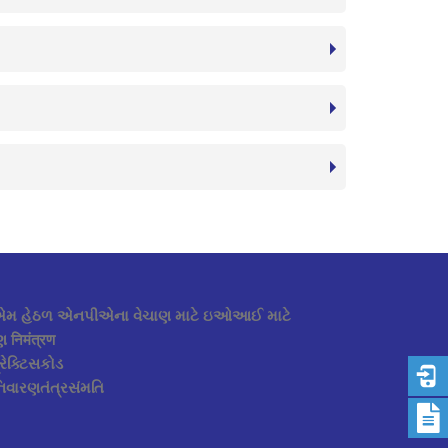
 હેઠળ એનપીએના વેચાણ માટે ઇઓઆઈ માટે
 निमंत्रण
રેક્ટિસકોડ
િવારણતંત્રસંમતિ