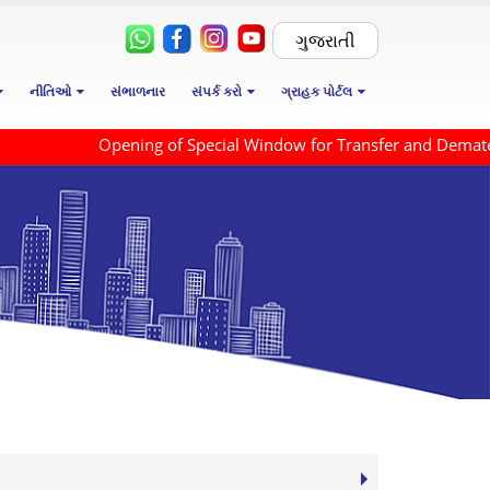
ગુજરાતી
નીતિઓ
સંભાળનાર
સંપર્ક કરો
ગ્રાહક પોર્ટલ
Opening of Special Window for Transfer and Demateria