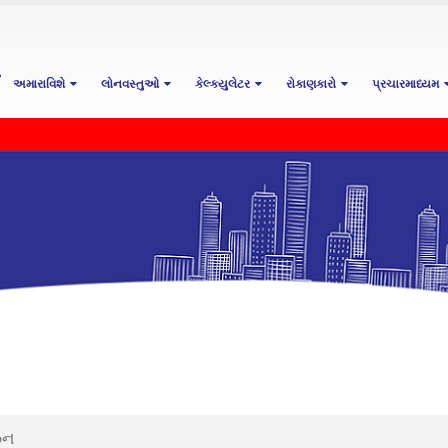
અમારાવિશે
લોનવસ્તુઓ
કેલ્ક્યુલેટર
રોકાણકારો
પ્રચારમાધ્યમ
િન