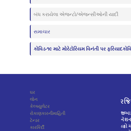
બંધ કરાયેલા એજન્ટો/એજન્સીઓની યાદી
સમાચાર
કોવિડ-૧૯ માટે મોરેટોરિયમ વિનંતી પર ફરિયાદકોવ
ઘર
લોન
કેલ્ક્યુલેટર
રોકાણકારનીમાહિતી
ટેન્ડર
કારકિર્દી