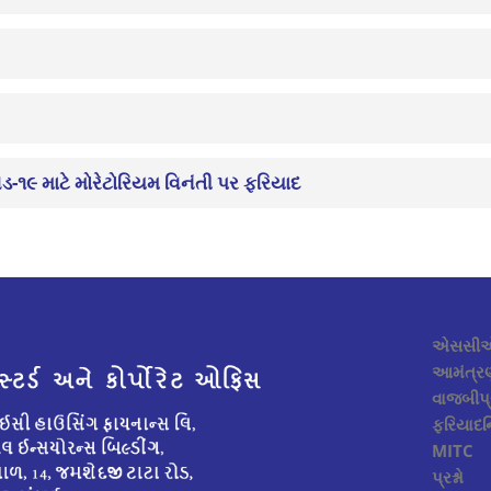
િડ-૧૯ માટે મોરેટોરિયમ વિનંતી પર ફરિયાદ
એસસીએમ
આમંત્રણ
વાજબીપ્
ફરિયાદન
MITC
પ્રશ્નો