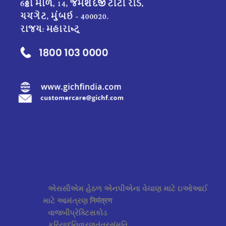
એસસીએમ હેઠળ એનપીએના વેચાણ માટે ઇઓઆઈ
માટે આમંત્રણ निमंत्रण
વાજબીપ્રેક્ટિસકોડ
ફરિયાદનિવારણતંત્રસંમતિ