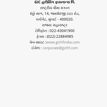
GIC હાઉસિંગ ફાયનાન્સ લિ.
રાષ્ટ્રીય વીમા મકાન
6ઠ્ઠો માળ, 14, જમશેદજી ટાટા રોડ,
ચર્ચગેટ, મુંબઈ - 400020.
રાજ્ય: મહારાષ્ટ્ર
ટેલિફોન : 022-43041900
ફેક્સ : (022) 22884985
વેબ-સાઇટ :
www.gichfindia.com
ઈમેલ :
corporate@gichf.com