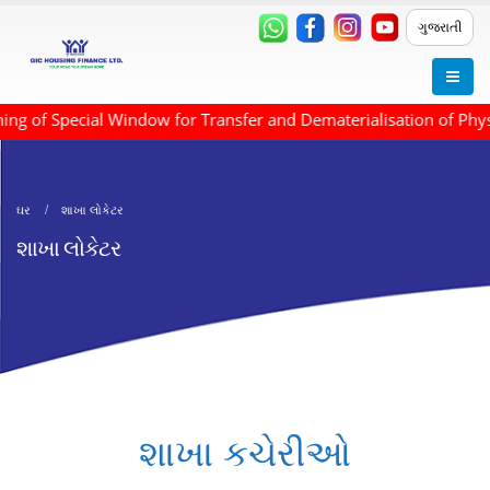
ગુજરાતી
 of Special Window for Transfer and Dematerialisation of Physi
ઘર
શાખા લોકેટર
શાખા લોકેટર
શાખા કચેરીઓ