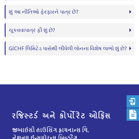
શું આ નીતિઓ ફેરફારને પાત્ર છે?
ચૂકવવાપાત્ર ફી શું છે?
GICHF લિમિટેડ પાસેથી લીધેલી લોનના વિશેષ લાભો શું છે?