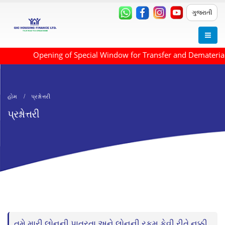
ગુજરાતી
Opening of Special Window for Transfer and Dematerialis
હોમ
પ્રશ્નોત્તરી
પ્રશ્નોત્તરી
તમે મારી લોનની પાત્રતા અને લોનની રકમ કેવી રીતે નક્કી