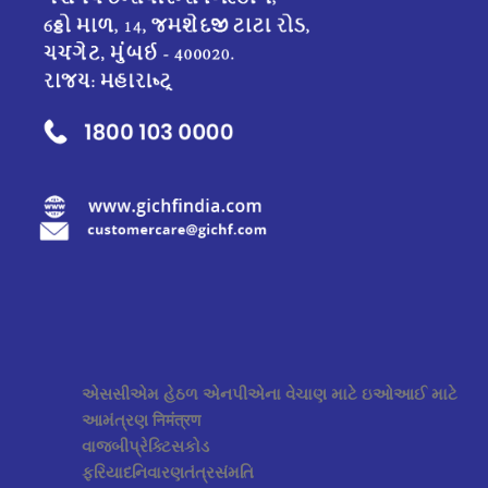
એસસીએમ હેઠળ એનપીએના વેચાણ માટે ઇઓઆઈ માટે
આમંત્રણ निमंत्रण
વાજબીપ્રેક્ટિસકોડ
ફરિયાદનિવારણતંત્રસંમતિ