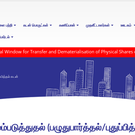
ளை பற்றி
கடன் பொருட்கள்
கணிப்பான்
முதலீட்டாளர்கள்
ஊடகம்
ோர்டல்
ndow for Transfer and Dematerialisation of Physical Shares of 
ப்பித்தல் கடன்
்படுத்துதல் (பழுதுபார்த்தல்/புதுப்பி