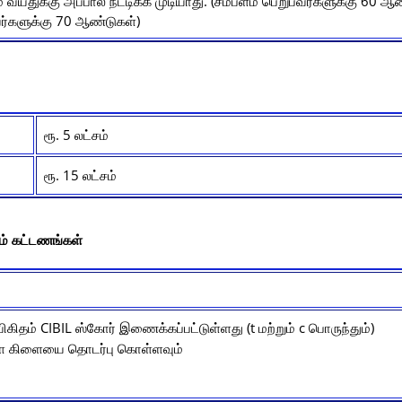
் வயதுக்கு அப்பால் நீட்டிக்க முடியாது. (சம்பளம் பெறுபவர்களுக்கு 60 ஆண
ர்களுக்கு 70 ஆண்டுகள்)
ரூ. 5 லட்சம்
ரூ. 15 லட்சம்
றும் கட்டணங்கள்
விகிதம் CIBIL ஸ்கோர் இணைக்கப்பட்டுள்ளது (t மற்றும் c பொருந்தும்)
ள்ள கிளையை தொடர்பு கொள்ளவும்