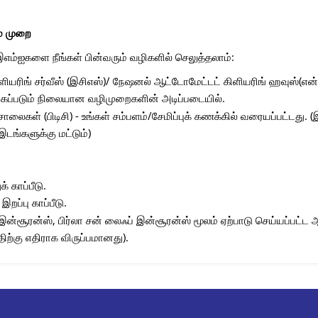
ும் முறை
 இஎம்ஐகளை நீங்கள் பின்வரும் வழிகளில் செலுத்தலாம்:
்ளியரிங் சர்வீஸ் (இசிஎஸ்)/ நேஷனல் ஆட்டோமேட்டட் கிளியரிங் ஹவுஸ்(என்
்கப்படும் நிலையான வழிமுறைகளின் அடிப்படையில்.
ோலைகள் (பிடிசி) - உங்கள் சம்பளம்/சேமிப்புக் கணக்கில் வரையப்பட்டது.
டங்களுக்கு மட்டும்)
 காப்பீடு.
றப்பு காப்பீடு.
்சூரன்ஸ், பிர்லா சன் லைஃப் இன்சூரன்ஸ் மூலம் ஏற்பாடு செய்யப்பட்ட ஆய
திற்கு எதிராக விருப்பமானது).