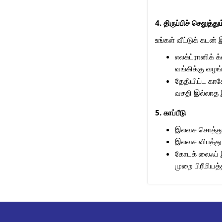
4. திருப்பிச் செலுத்த
உங்கள் வீட்டுக் கடன்
எலக்ட்ரானிக் க
வங்கிக்கு வழங
தேதியிட்ட காச
வசதி இல்லாத இ
5. காப்பீடு
இலவச சொத்துக்
இலவச விபத்து இ
கோடக் லைஃப் இன
முறை பிரீமியத்