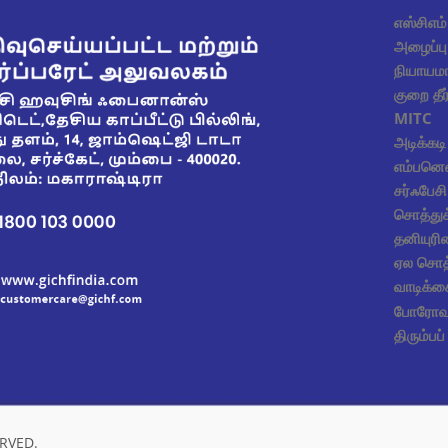
எஸ்சிஎம
அழைப்பு 
நியாயமா
குறை தீர
MITC
அடிக்கடி
எம்பனெல்
சர்ஃபேசி 
சொத்துக
தனியுர
ஏல சொத
வாடிக்கை
போரோவர
திரும்ப
RVED.