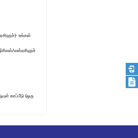
ஏசிஹச்)- உங்கள்
 (இசிஎஸ்/என்ஏசிஹச்
ுள் காப்பீடு (ஒரு