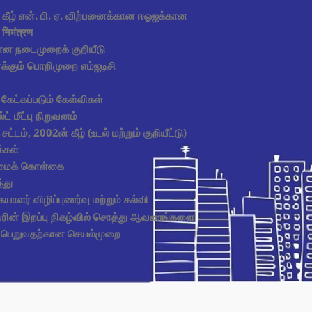
் கீழ் என். பி. ஏ. விற்பனைக்கான ஈஓஐக்கான
निमंत्रण
ன நடைமுறைக் குறியீடு
்க்கும் பொறிமுறை எம்ஐடிசி
 கேட்கப்படும் கேள்விகள்
ட் மீட்பு நிறுவனம்
சட்டம், 2002ன் கீழ் (உடல் மற்றும் குறியீட்டு)
்கள்
ிமைக் கொள்கை
்து
யாளர் விழிப்புணர்வு மற்றும் கல்வி
ின் இறப்பு நிகழ்வில் சொத்து ஆவணங்களை
ப் பெறுவதற்கான செயல்முறை