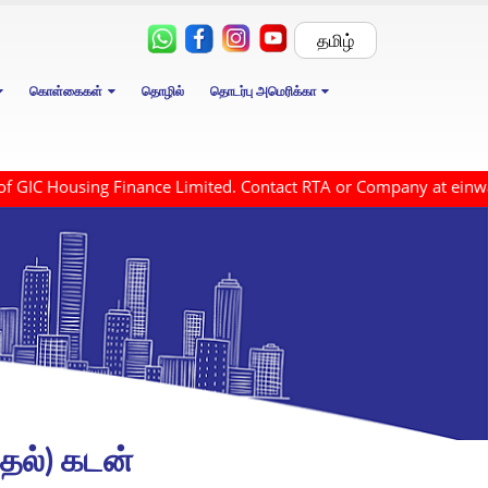
தமிழ்
கொள்கைகள்
தொழில்
தொடர்பு அமெரிக்கா
GIC Housing Finance Limited. Contact RTA or Company at einwardr
த்தல்) கடன்